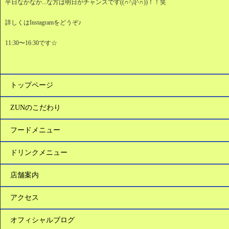
平日なかなか...な方は明日がチャンスです((∩^Д^∩))！！笑
詳しくはInstagramをどうぞ♪
11:30〜16:30です☆
トップページ
ZUNのこだわり
フードメニュー
ドリンクメニュー
店舗案内
アクセス
オフィシャルブログ